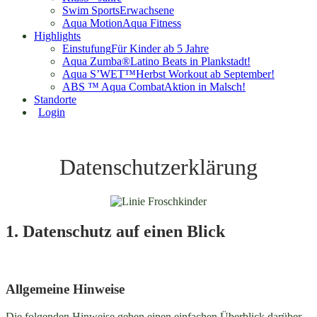
Swim Sports
Erwachsene
Aqua Motion
Aqua Fitness
Highlights
Einstufung
Für Kinder ab 5 Jahre
Aqua Zumba®
Latino Beats in Plankstadt!
Aqua S’WET™
Herbst Workout ab September!
ABS ™ Aqua Combat
Aktion in Malsch!
Standorte
Login
Datenschutzerklärung
1. Datenschutz auf einen Blick
Allgemeine Hinweise
Die folgenden Hinweise geben einen einfachen Überblick darüber,