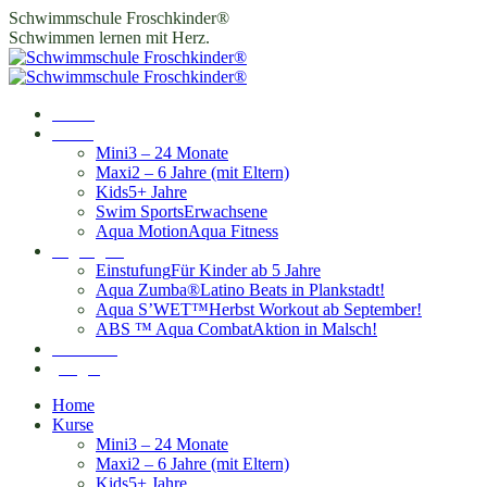
Zum
Schwimmschule Froschkinder®
Inhalt
Schwimmen lernen mit Herz.
springen
Home
Kurse
Mini
3 – 24 Monate
Maxi
2 – 6 Jahre (mit Eltern)
Kids
5+ Jahre
Swim Sports
Erwachsene
Aqua Motion
Aqua Fitness
Highlights
Einstufung
Für Kinder ab 5 Jahre
Aqua Zumba®
Latino Beats in Plankstadt!
Aqua S’WET™
Herbst Workout ab September!
ABS ™ Aqua Combat
Aktion in Malsch!
Standorte
Login
Home
Kurse
Mini
3 – 24 Monate
Maxi
2 – 6 Jahre (mit Eltern)
Kids
5+ Jahre