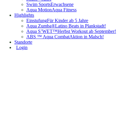
Swim Sports
Erwachsene
Aqua Motion
Aqua Fitness
Highlights
Einstufung
Für Kinder ab 5 Jahre
Aqua Zumba®
Latino Beats in Plankstadt!
Aqua S’WET™
Herbst Workout ab September!
ABS ™ Aqua Combat
Aktion in Malsch!
Standorte
Login