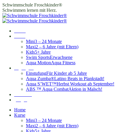
Zum
Schwimmschule Froschkinder®
Inhalt
Schwimmen lernen mit Herz.
springen
Home
Kurse
Mini
3 – 24 Monate
Maxi
2 – 6 Jahre (mit Eltern)
Kids
5+ Jahre
Swim Sports
Erwachsene
Aqua Motion
Aqua Fitness
Highlights
Einstufung
Für Kinder ab 5 Jahre
Aqua Zumba®
Latino Beats in Plankstadt!
Aqua S’WET™
Herbst Workout ab September!
ABS ™ Aqua Combat
Aktion in Malsch!
Standorte
Login
Home
Kurse
Mini
3 – 24 Monate
Maxi
2 – 6 Jahre (mit Eltern)
Kids
5+ Jahre