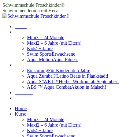
Zum
Schwimmschule Froschkinder®
Inhalt
Schwimmen lernen mit Herz.
springen
Home
Kurse
Mini
3 – 24 Monate
Maxi
2 – 6 Jahre (mit Eltern)
Kids
5+ Jahre
Swim Sports
Erwachsene
Aqua Motion
Aqua Fitness
Highlights
Einstufung
Für Kinder ab 5 Jahre
Aqua Zumba®
Latino Beats in Plankstadt!
Aqua S’WET™
Herbst Workout ab September!
ABS ™ Aqua Combat
Aktion in Malsch!
Standorte
Login
Home
Kurse
Mini
3 – 24 Monate
Maxi
2 – 6 Jahre (mit Eltern)
Kids
5+ Jahre
Swim Sports
Erwachsene