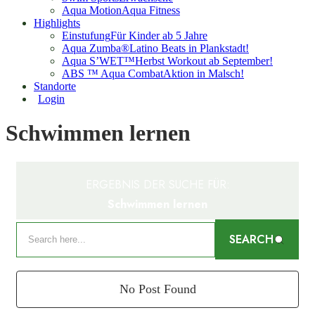
Aqua Motion
Aqua Fitness
Highlights
Einstufung
Für Kinder ab 5 Jahre
Aqua Zumba®
Latino Beats in Plankstadt!
Aqua S’WET™
Herbst Workout ab September!
ABS ™ Aqua Combat
Aktion in Malsch!
Standorte
Login
Schwimmen lernen
ERGEBNIS DER SUCHE FÜR:
Schwimmen lernen
SEARCH
No Post Found