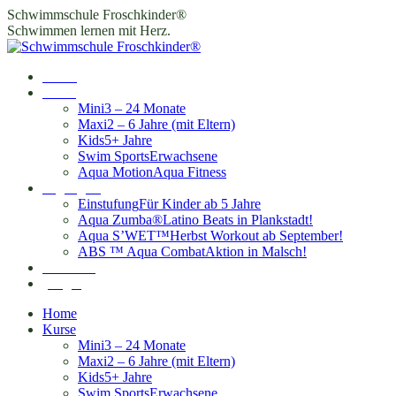
Zum
Schwimmschule Froschkinder®
Inhalt
Schwimmen lernen mit Herz.
springen
Home
Kurse
Mini
3 – 24 Monate
Maxi
2 – 6 Jahre (mit Eltern)
Kids
5+ Jahre
Swim Sports
Erwachsene
Aqua Motion
Aqua Fitness
Highlights
Einstufung
Für Kinder ab 5 Jahre
Aqua Zumba®
Latino Beats in Plankstadt!
Aqua S’WET™
Herbst Workout ab September!
ABS ™ Aqua Combat
Aktion in Malsch!
Standorte
Login
Home
Kurse
Mini
3 – 24 Monate
Maxi
2 – 6 Jahre (mit Eltern)
Kids
5+ Jahre
Swim Sports
Erwachsene