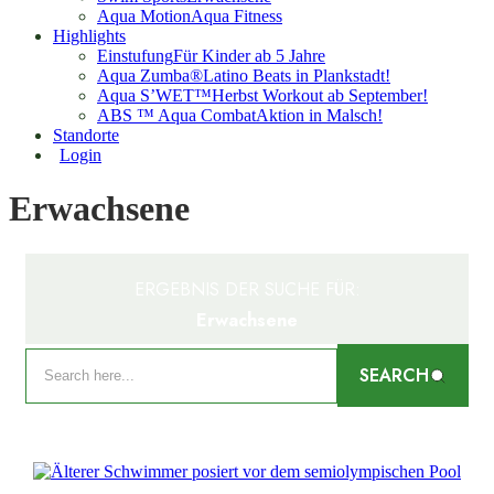
Aqua Motion
Aqua Fitness
Highlights
Einstufung
Für Kinder ab 5 Jahre
Aqua Zumba®
Latino Beats in Plankstadt!
Aqua S’WET™
Herbst Workout ab September!
ABS ™ Aqua Combat
Aktion in Malsch!
Standorte
Login
Erwachsene
ERGEBNIS DER SUCHE FÜR:
Erwachsene
SEARCH