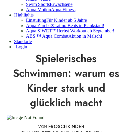
Swim Sports
Erwachsene
Aqua Motion
Aqua Fitness
Highlights
Einstufung
Für Kinder ab 5 Jahre
Aqua Zumba®
Latino Beats in Plankstadt!
Aqua S’WET™
Herbst Workout ab September!
ABS ™ Aqua Combat
Aktion in Malsch!
Standorte
Login
Spielerisches
Schwimmen: warum es
Kinder stark und
glücklich macht
FROSCHKINDER
VON